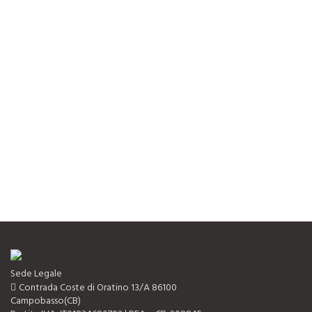
Sede Legale
Contrada Coste di Oratino 13/A 86100
Campobasso(CB)