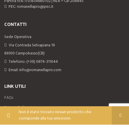
Partita IVA: IT01834680702 | REA = CB-208845
PEC: romanellapro@pec.it
CONTATTI
Sede Operativa
Via Contrada Selvapiana 19
86100 Campobasso(CB)
Telefono: (+39) 0874-311044
Email: info@romanellapro.com
LINK UTILI
FAQs
Privacy Policy
Non è stato trovato nessun prodotto che
Termini e condizioni di vendita
corrisponde alla tua selezione.
Diritto di recesso