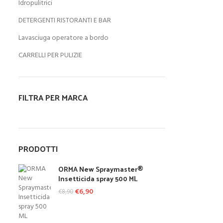
Idropulitrici
DETERGENTI RISTORANTI E BAR
Lavasciuga operatore a bordo
CARRELLI PER PULIZIE
FILTRA PER MARCA
PRODOTTI
ORMA New Spraymaster®
Insetticida spray 500 ML
Il prezzo originale era: €8,90.
€
6,90
Il prezzo attuale è: €6,90.
€
8,90