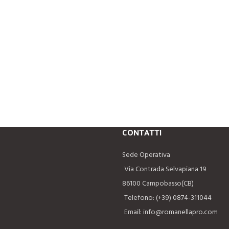
CONTATTI
Sede Operativa
Via Contrada Selvapiana 19
86100 Campobasso(CB)
Telefono: (+39) 0874-311044
Email: info@romanellapro.com