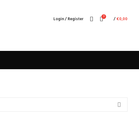
Chiama ora !
Tel. 0874 311044
0
Login / Register
/
€
0,00