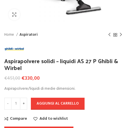
Click to enlarge
Home
Aspiratori
Aspirapolvere solidi – liquidi AS 27 P Ghibli &
Wirbel
Il prezzo originale era: €451,00.
€
330,00
Il prezzo attuale è: €330,00.
€
451,00
Aspirapolvere/liquidi di medie dimensioni.
AGGIUNGI AL CARRELLO
Compare
Add to wishlist