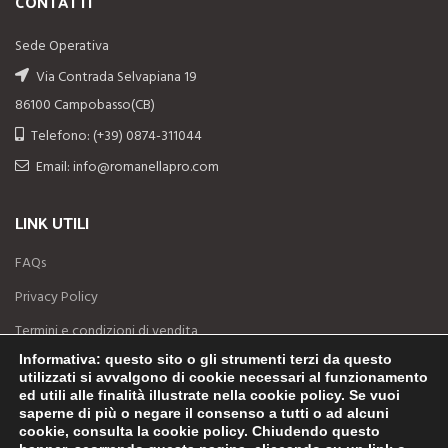
CONTATTI
Sede Operativa
Via Contrada Selvapiana 19
86100 Campobasso(CB)
Telefono: (+39) 0874-311044
Email: info@romanellapro.com
LINK UTILI
FAQs
Privacy Policy
Termini e condizioni di vendita
Informativa
: questo sito o gli strumenti terzi da questo
Diritto di recesso
utilizzati si avvalgono di cookie necessari al funzionamento
ed utili alle finalità illustrate nella cookie policy. Se vuoi
Preventivo
saperne di più o negare il consenso a tutti o ad alcuni
Tracking ordine
cookie, consulta la cookie policy. Chiudendo questo