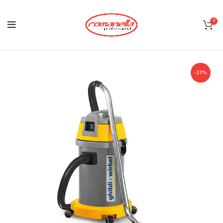
0
-27%