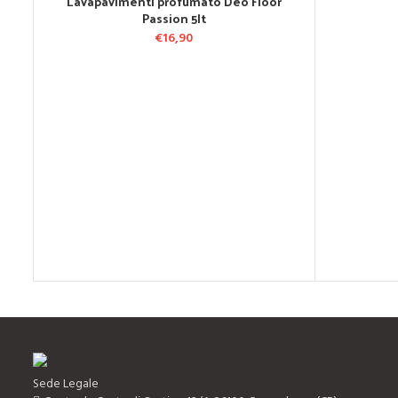
Lavapavimenti profumato Deo Floor
AGGIUNGI AL CARRELLO
Passion 5lt
€
16,90
Sede Legale