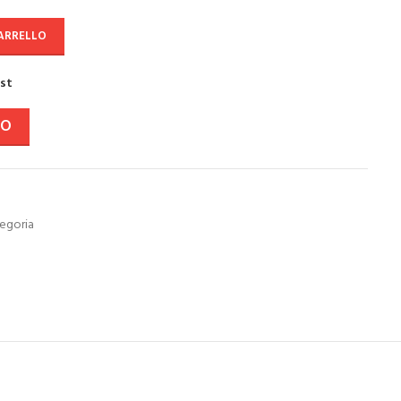
CARRELLO
ist
VO
egoria