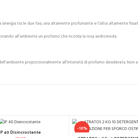
sinergia tra le due fasi, una altamente profumante e l’altra altamente fissat
 donando all’ambiente un profumo che ricorda la rosa andromeda.
dell’ambiente proporzionalmente all’intensità di profumo desiderata. Non appl
-10%
IP 40 Disincrostante
GGIUNGI AL CARRELLO