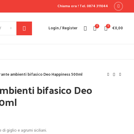
Chiama ora !
Tel. 0874 311044
0
0
Y
Login / Register
€
0,00
ante ambienti bifasico Deo Happiness 500ml
mbienti bifasico Deo
00ml
 giglio e agrumi siciliani.