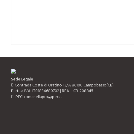
Sede Legale
Contrada Coste di Oratino 13/A 86100 Campobasso(CB)
Partita IVA: IT01834680702 | REA = CB-208845
PEC: romanellapro@pec.it