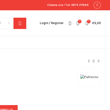
Chiama ora !
Tel. 0874 311044
0
0
Y
Login / Register
€
0,00