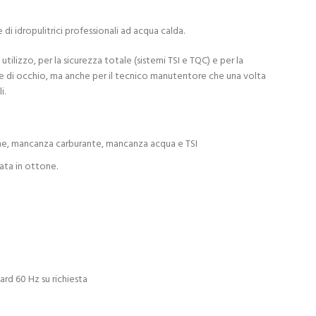
i idropulitrici professionali ad acqua calda.
utilizzo, per la sicurezza totale (sistemi TSI e TQC) e per la
o..e di occhio, ma anche per il tecnico manutentore che una volta
i.
ne, mancanza carburante, mancanza acqua e TSI
ata in ottone.
d 60 Hz su richiesta