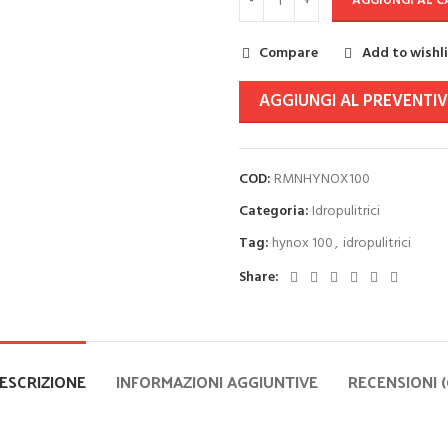
AGGIUNGI AL 
Compare
Add to wishl
AGGIUNGI AL PREVENTI
COD:
RMNHYNOX100
Categoria:
Idropulitrici
Tag:
hynox 100
,
idropulitrici
Share:
ESCRIZIONE
INFORMAZIONI AGGIUNTIVE
RECENSIONI (