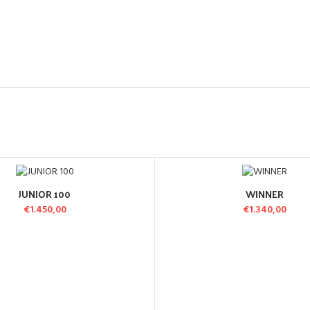
JUNIOR 100
WINNER
GGIUNGI AL CARRELLO
AGGIUNGI AL CARREL
€
1.450,00
€
1.340,00