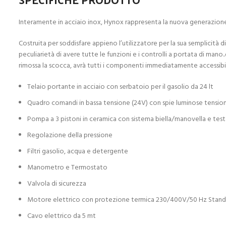
Interamente in acciaio inox, Hynox rappresenta la nuova generazione d
Costruita per soddisfare appieno l’utilizzatore per la sua semplicità di 
peculiarietà di avere tutte le funzioni e i controlli a portata di man
rimossa la scocca, avrà tutti i componenti immediatamente accessibil
Telaio portante in acciaio con serbatoio per il gasolio da 24 lt
Quadro comandi in bassa tensione (24V) con spie luminose tensio
Pompa a 3 pistoni in ceramica con sistema biella/manovella e test
Regolazione della pressione
Filtri gasolio, acqua e detergente
Manometro e Termostato
Valvola di sicurezza
Motore elettrico con protezione termica 230/400V/50 Hz Standar
Cavo elettrico da 5 mt