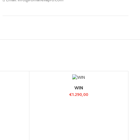
Email: info@romanellapro.com
WIN
LO
AGGIUNGI AL CARRELLO
€
1.290,00