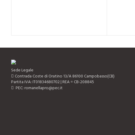
Sede Legale
Contrada Coste di Oratino 13/A 86100 Campobasso(CB)
Partita IVA: IT01834680702 | REA = CB-208845
PEC: romanellapro@pec.it