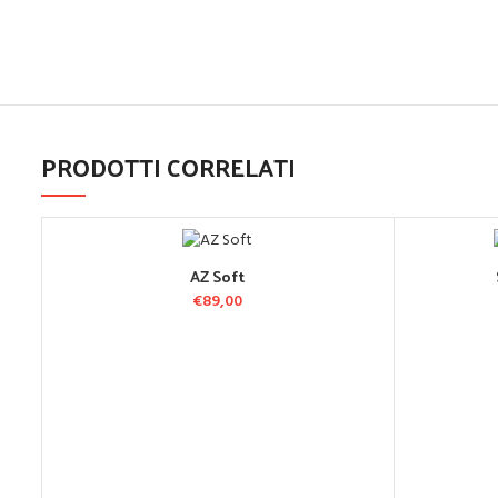
PRODOTTI CORRELATI
AZ Soft
AGGIUNGI AL CARRELLO
A
€
89,00