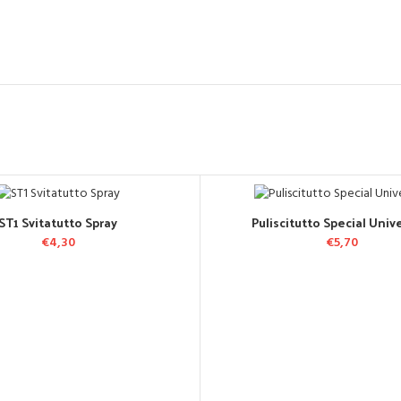
ST1 Svitatutto Spray
Puliscitutto Special Univ
GGIUNGI AL CARRELLO
AGGIUNGI AL CARREL
€
4,30
€
5,70