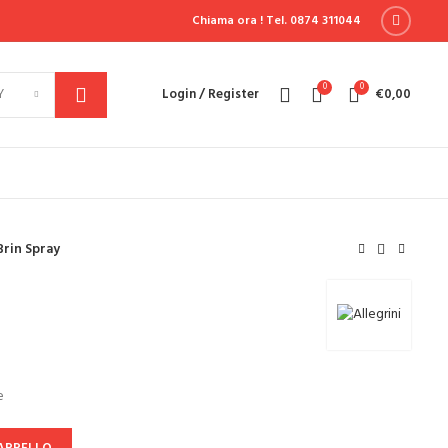
Chiama ora !
Tel. 0874 311044
0
0
Y
Login / Register
€
0,00
Brin Spray
e