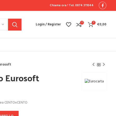
Chiama ora !
Tel. 0874 311044
0
0
Login / Register
€
0,00
urosoft
o Eurosoft
linea CENTOxCENTO