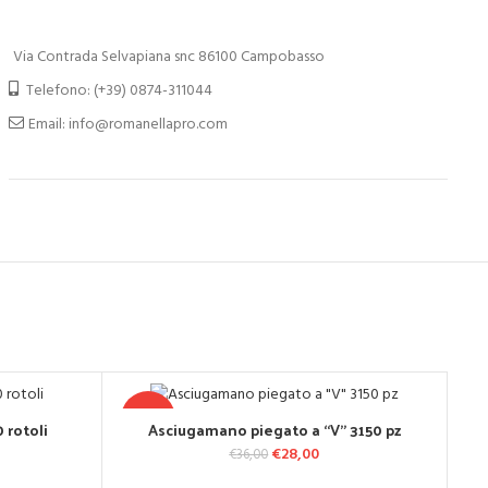
Via Contrada Selvapiana snc 86100 Campobasso
Telefono: (+39) 0874-311044
Email: info@romanellapro.com
-22%
-
 rotoli
Asciugamano piegato a “V” 3150 pz
LO
AGGIUNGI AL CARRELLO
iginale era: €2,90.
ezzo attuale è: €1,90.
€
28,00
Il prezzo originale era:
Il prezzo attuale è:
€
36,00
€36,00.
€28,00.