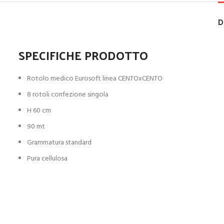
D
SPECIFICHE PRODOTTO
Rotolo medico Eurosoft linea CENTOxCENTO
8 rotoli confezione singola
H 60 cm
90 mt
Grammatura standard
Pura cellulosa