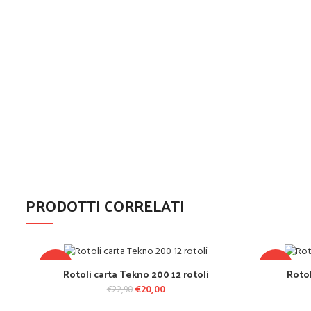
PRODOTTI CORRELATI
-13%
-22%
Rotoli carta Tekno 200 12 rotoli
Rotol
AGGIUNGI AL CARRELLO
A
Il prezzo originale era: €22,90.
€
20,00
Il prezzo attuale è: €20,00.
€
22,90