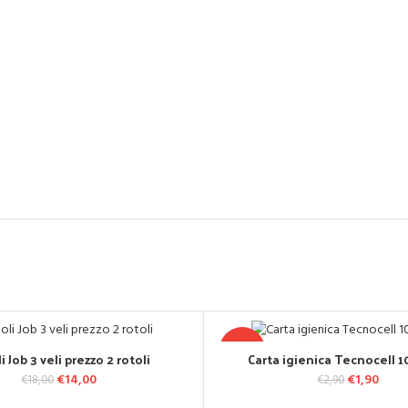
-34%
i Job 3 veli prezzo 2 rotoli
Carta igienica Tecnocell 10
GGIUNGI AL CARRELLO
AGGIUNGI AL CARREL
Il prezzo originale era: €18,00.
€
14,00
Il prezzo attuale è: €14,00.
Il prezzo or
€
1,90
Il pr
€
18,00
€
2,90