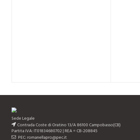
Sede Legale
Contrada Coste di Oratino 13/A 86100 Campobasso(CB)
Partita IVA: IT01834680702 | REA = CB-208845
PEC: romanellapro@pec.it