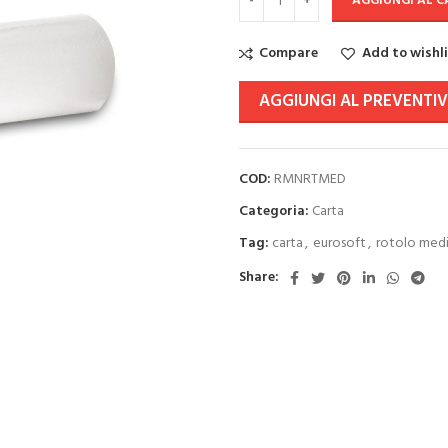
AGGIUNGI AL 
Compare
Add to wishl
AGGIUNGI AL PREVENTI
COD:
RMNRTMED
Categoria:
Carta
Tag:
carta
,
eurosoft
,
rotolo med
Share: