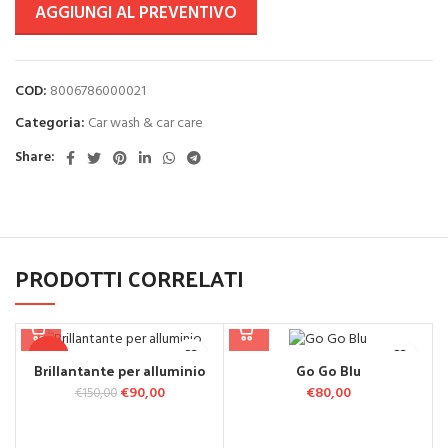
AGGIUNGI AL PREVENTIVO
COD:
8006786000021
Categoria:
Car wash & car care
Share:
PRODOTTI CORRELATI
-40%
Brillantante per alluminio
Go Go Blu
Il prezzo originale era: €150,00.
€
90,00
Il prezzo attuale è: €90,00.
€
80,00
€
150,00