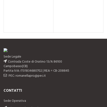
Sede Legale
Contrada Coste di Oratino 13/A 86100
Campobasso(CB)
Partita IVA: IT01834680702 | REA = CB-208845
PEC: romanellapro@pec.it
CONTATTI
Sede Operativa