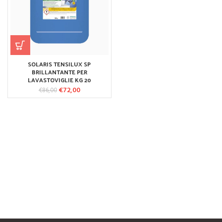
SOLARIS TENSILUX SP
BRILLANTANTE PER
LAVASTOVIGLIE KG 20
€
72,00
Il prezzo
Il prezzo
€
86,00
originale era:
attuale è:
€86,00.
€72,00.