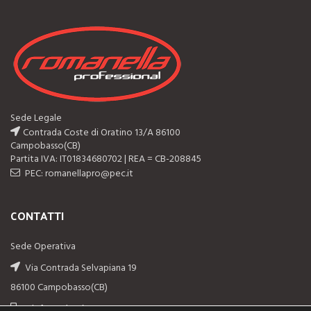
Sede Legale
Contrada Coste di Oratino 13/A 86100
Campobasso(CB)
Partita IVA: IT01834680702 | REA = CB-208845
PEC: romanellapro@pec.it
CONTATTI
Sede Operativa
Via Contrada Selvapiana 19
86100 Campobasso(CB)
Telefono: (+39) 0874-311044