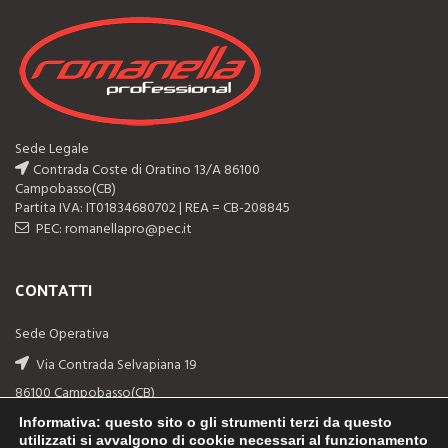
Sede Legale
Contrada Coste di Oratino 13/A 86100
Campobasso(CB)
Partita IVA: IT01834680702 | REA = CB-208845
PEC: romanellapro@pec.it
CONTATTI
Sede Operativa
Via Contrada Selvapiana 19
86100 Campobasso(CB)
Telefono: (+39) 0874-311044
Informativa
: questo sito o gli strumenti terzi da questo
utilizzati si avvalgono di cookie necessari al funzionamento