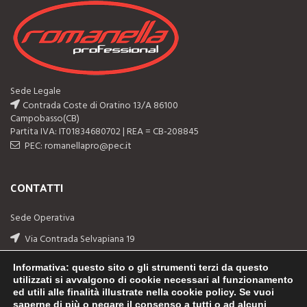
Sede Legale
Contrada Coste di Oratino 13/A 86100
Campobasso(CB)
Partita IVA: IT01834680702 | REA = CB-208845
PEC: romanellapro@pec.it
CONTATTI
Sede Operativa
Via Contrada Selvapiana 19
86100 Campobasso(CB)
Informativa
: questo sito o gli strumenti terzi da questo
Telefono: (+39) 0874-311044
utilizzati si avvalgono di cookie necessari al funzionamento
ed utili alle finalità illustrate nella cookie policy. Se vuoi
Email: info@romanellapro.com
saperne di più o negare il consenso a tutti o ad alcuni