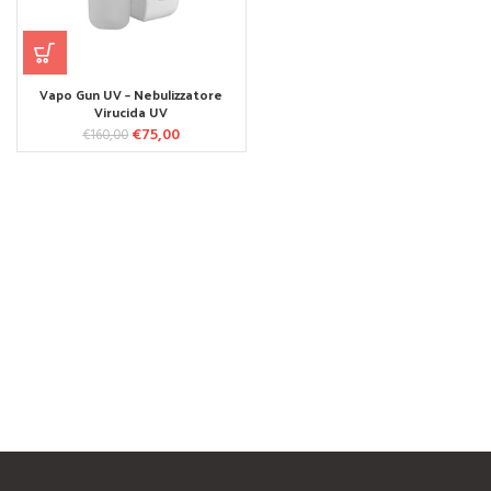
Vapo Gun UV – Nebulizzatore
Virucida UV
€
75,00
Il prezzo
Il prezzo
€
160,00
originale era:
attuale è:
€160,00.
€75,00.