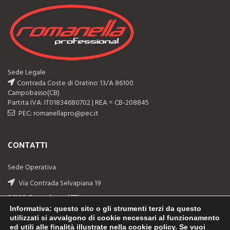
Sede Legale
Contrada Coste di Oratino 13/A 86100
Campobasso(CB)
Partita IVA: IT01834680702 | REA = CB-208845
PEC: romanellapro@pec.it
CONTATTI
Sede Operativa
Via Contrada Selvapiana 19
86100 Campobasso(CB)
Informativa
: questo sito o gli strumenti terzi da questo
Telefono: (+39) 0874-311044
utilizzati si avvalgono di cookie necessari al funzionamento
ed utili alle finalità illustrate nella cookie policy. Se vuoi
Email: info@romanellapro.com