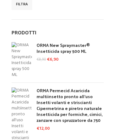
FILTRA
Prezzo Min
Prezzo Max
PRODOTTI
ORMA New Spraymaster®
Insetticida spray 500 ML
Il prezzo originale era: €8,90.
€
6,90
Il prezzo attuale è: €6,90.
€
8,90
ORMA Permecid Acaricida
multiinsetto pronto all'uso
Insetti volanti e striscianti
Cipermetrina e piretro naturale
Insetticida per formiche, cimici,
zanzare con spruzzatore da 750
€
12,00