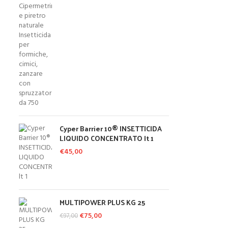
Cyper Barrier 10® INSETTICIDA
LIQUIDO CONCENTRATO lt 1
€
45,00
MULTIPOWER PLUS KG 25
Il prezzo originale era: €97,00.
€
75,00
Il prezzo attuale è:
€
97,00
€75,00.