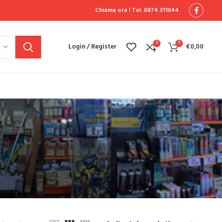
Chiama ora !
Tel. 0874 311044
0
0
Login / Register
€
0,00