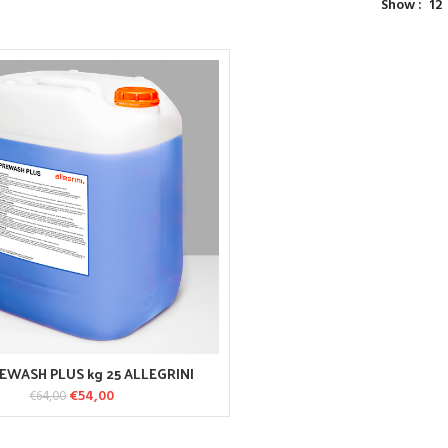
Show
12
EWASH PLUS kg 25 ALLEGRINI
AGGIUNGI AL CARRELLO
€
54,00
Il prezzo originale era:
Il prezzo attuale è:
€
64,00
€64,00.
€54,00.