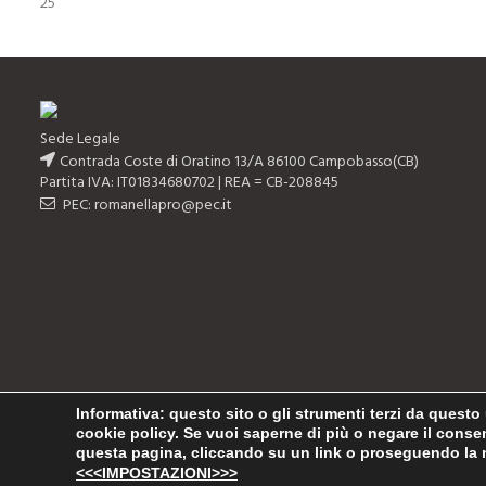
Sede Legale
Contrada Coste di Oratino 13/A 86100 Campobasso(CB)
Partita IVA: IT01834680702 | REA = CB-208845
PEC: romanellapro@pec.it
Informativa
: questo sito o gli strumenti terzi da questo 
cookie policy. Se vuoi saperne di più o negare il cons
questa pagina, cliccando su un link o proseguendo la n
Robarts
2023 Powered by
<<<IMPOSTAZIONI>>>