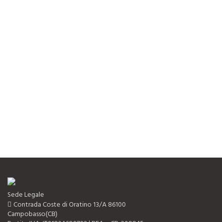
Sede Legale
Contrada Coste di Oratino 13/A 86100
Campobasso(CB)