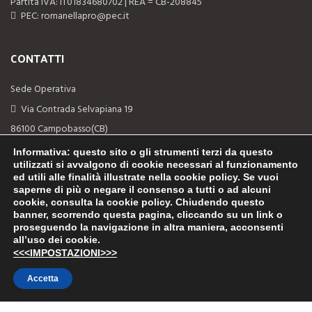
Partita IVA: IT01834680702 | REA = CB-208845
PEC: romanellapro@pec.it
CONTATTI
Sede Operativa
Via Contrada Selvapiana 19
86100 Campobasso(CB)
Telefono: (+39) 0874-311044
Informativa
: questo sito o gli strumenti terzi da questo
utilizzati si avvalgono di cookie necessari al funzionamento
Email: info@romanellapro.com
ed utili alle finalità illustrate nella cookie policy. Se vuoi
saperne di più o negare il consenso a tutti o ad alcuni
cookie, consulta la cookie policy. Chiudendo questo
LINK UTILI
banner, scorrendo questa pagina, cliccando su un link o
proseguendo la navigazione in altra maniera, acconsenti
FAQs
all’uso dei cookie.
<<<IMPOSTAZIONI>>>
Privacy Policy
Accetta
Termini e condizioni di vendita
Diritto di recesso