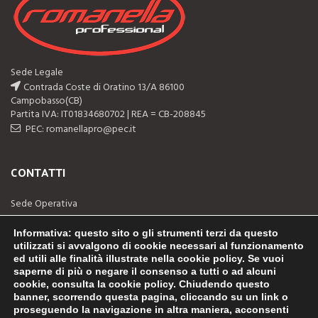
Sede Legale
Contrada Coste di Oratino 13/A 86100
Campobasso(CB)
Partita IVA: IT01834680702 | REA = CB-208845
PEC: romanellapro@pec.it
CONTATTI
Sede Operativa
Via Contrada Selvapiana 19
Informativa
: questo sito o gli strumenti terzi da questo
86100 Campobasso(CB)
utilizzati si avvalgono di cookie necessari al funzionamento
ed utili alle finalità illustrate nella cookie policy. Se vuoi
Telefono: (+39) 0874-311044
saperne di più o negare il consenso a tutti o ad alcuni
cookie, consulta la cookie policy. Chiudendo questo
Email: info@romanellapro.com
banner, scorrendo questa pagina, cliccando su un link o
proseguendo la navigazione in altra maniera, acconsenti