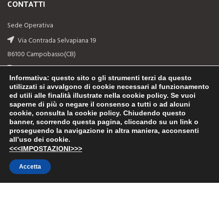
CONTATTI
Sede Operativa
Via Contrada Selvapiana 19
86100 Campobasso(CB)
Telefono: (+39) 0874-311044
Informativa
: questo sito o gli strumenti terzi da questo
Email: info@romanellapro.com
utilizzati si avvalgono di cookie necessari al funzionamento
ed utili alle finalità illustrate nella cookie policy. Se vuoi
saperne di più o negare il consenso a tutti o ad alcuni
LINK UTILI
cookie, consulta la cookie policy. Chiudendo questo
banner, scorrendo questa pagina, cliccando su un link o
FAQs
proseguendo la navigazione in altra maniera, acconsenti
all’uso dei cookie.
Privacy Policy
<<<IMPOSTAZIONI>>>
Termini e condizioni di vendita
Accetta
Diritto di recesso
Preventivo
Tracking ordine