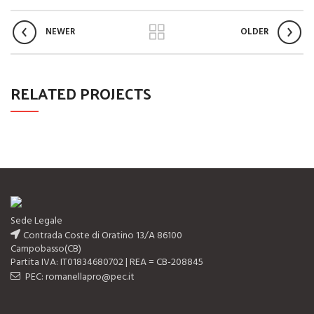
NEWER
OLDER
RELATED PROJECTS
Sede Legale
Contrada Coste di Oratino 13/A 86100
Campobasso(CB)
Partita IVA: IT01834680702 | REA = CB-208845
PEC: romanellapro@pec.it