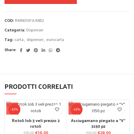
COD:
RMNDISPJUMB2
Categoria:
Dispenser
Tag:
carta
,
dispenser
,
eurocarta
Share:
PRODOTTI CORRELATI
-22%
-22%
Rotoli Job 3 veli prezzo 2
Asciugamano piegato a “V”
rotoli
3150 pz
Il prezzo originale era: €18,00.
€
14,00
Il prezzo attuale è: €14,00.
€
Il prezzo originale
28,00
Il prezzo
€
18,00
€
36,00