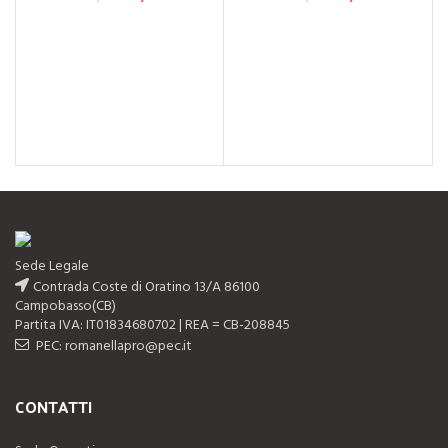
era: €36,00.
attuale è:
€28,00.
Sede Legale
Contrada Coste di Oratino 13/A 86100
Campobasso(CB)
Partita IVA: IT01834680702 | REA = CB-208845
PEC: romanellapro@pec.it
CONTATTI