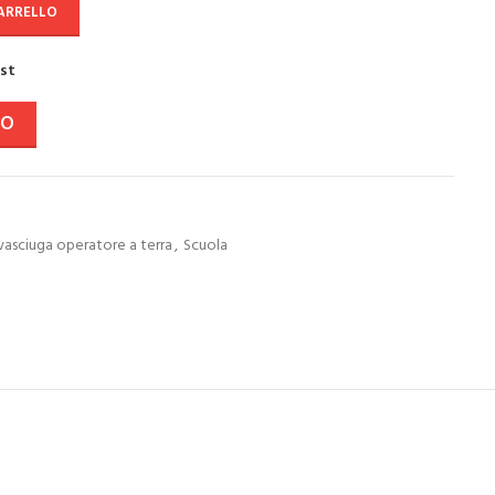
CARRELLO
ist
VO
vasciuga operatore a terra
,
Scuola