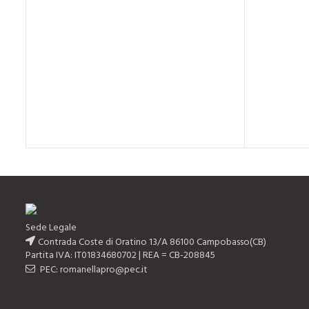
Sede Legale
Contrada Coste di Oratino 13/A 86100 Campobasso(CB)
Partita IVA: IT01834680702 | REA = CB-208845
PEC: romanellapro@pec.it