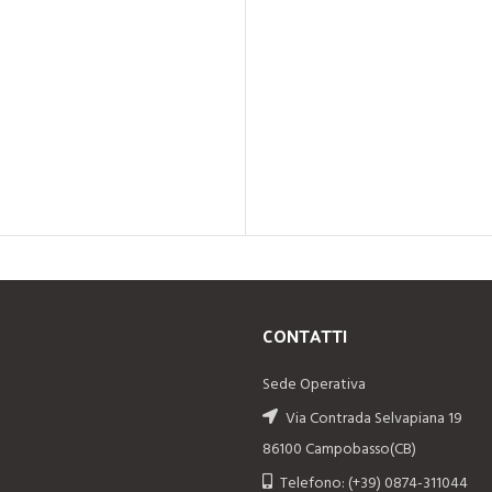
CONTATTI
Sede Operativa
Via Contrada Selvapiana 19
86100 Campobasso(CB)
Telefono: (+39) 0874-311044