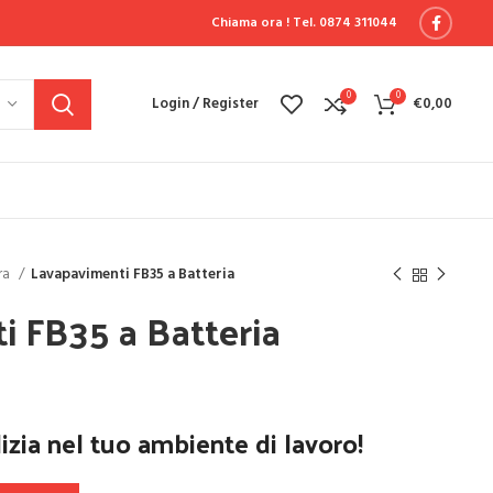
Chiama ora !
Tel. 0874 311044
0
0
Login / Register
€
0,00
ra
Lavapavimenti FB35 a Batteria
 FB35 a Batteria
izia nel tuo ambiente di lavoro!