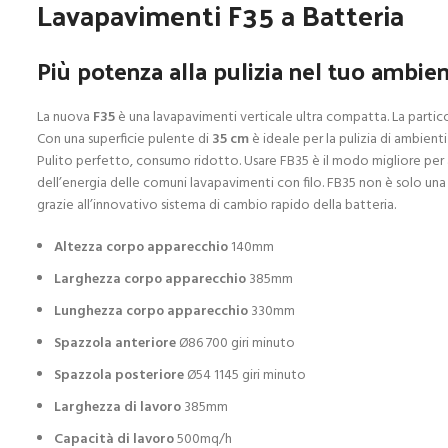
Lavapavimenti F35 a Batteria
Più potenza alla pulizia nel tuo ambien
La nuova
F35
è una lavapavimenti verticale ultra compatta. La partic
Con una superficie pulente di
35 cm
è ideale per la pulizia di ambienti 
Pulito perfetto, consumo ridotto. Usare FB35 è il modo migliore per a
dell’energia delle comuni lavapavimenti con filo. FB35 non è solo una
grazie all’innovativo sistema di cambio rapido della batteria.
Altezza corpo apparecchio
140mm
Larghezza corpo apparecchio
385mm
Lunghezza corpo apparecchio
330mm
Spazzola anteriore
Ø86 700 giri minuto
Spazzola posteriore
Ø54 1145 giri minuto
Larghezza di lavoro
385mm
Capacità di lavoro
500mq/h