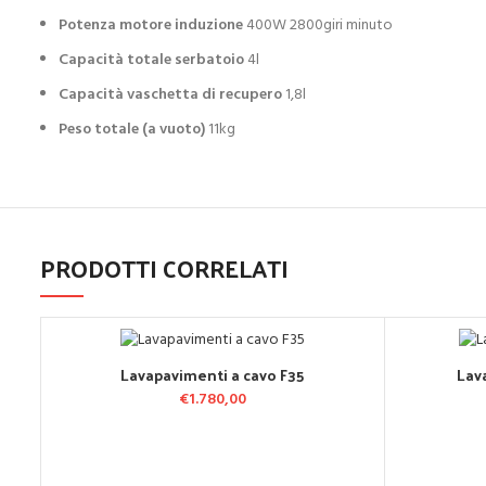
Potenza motore induzione
400W 2800giri minuto
Capacità totale serbatoio
4l
Capacità vaschetta di recupero
1,8l
Peso totale (a vuoto)
11kg
PRODOTTI CORRELATI
Lavapavimenti a cavo F35
Lav
AGGIUNGI AL CARRELLO
A
€
1.780,00