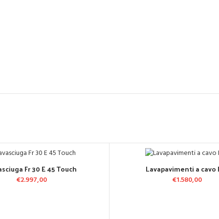
asciuga Fr 30 E 45 Touch
Lavapavimenti a cavo 
GGIUNGI AL CARRELLO
AGGIUNGI AL CARREL
€
2.997,00
€
1.580,00