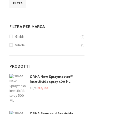
FILTRA
Prezzo Min
Prezzo Max
FILTRA PER MARCA
Ghibli
(4)
Vileda
(1)
PRODOTTI
ORMA New Spraymaster®
Insetticida spray 500 ML
Il prezzo originale era: €8,90.
€
6,90
Il prezzo attuale è: €6,90.
€
8,90
ORMA Permecid Acaricida