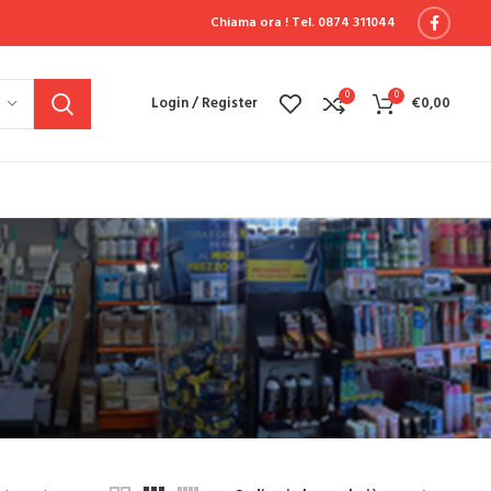
Chiama ora !
Tel. 0874 311044
0
0
Login / Register
€
0,00