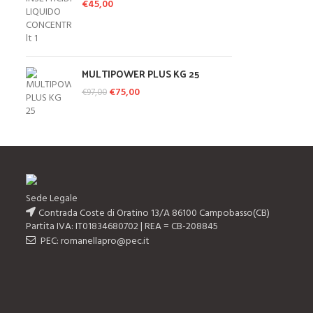
€
45,00
MULTIPOWER PLUS KG 25
Il prezzo originale era: €97,00.
€
75,00
Il prezzo attuale è:
€
97,00
€75,00.
Sede Legale
Contrada Coste di Oratino 13/A 86100 Campobasso(CB)
Partita IVA: IT01834680702 | REA = CB-208845
PEC: romanellapro@pec.it