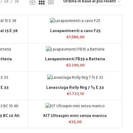
24
36
l 15 E 38
Lavapavimenti a cavo F25
LO
AGGIUNGI AL CARRELLO
€
1.580,00
tteria
Lavapavimenti FB35 a Batteria
LO
AGGIUNGI AL CARRELLO
€
2.390,00
 E 33
Lavasciuga Rolly Nrg 7 ½ E 33
LO
AGGIUNGI AL CARRELLO
€
1.732,10
3 BC 10 Ah
KIT Ultraspin mini senza manico
LO
AGGIUNGI AL CARRELLO
 originale era:
Il prezzo
€
35,00
.434,82.
attuale è:
€2.200,00.