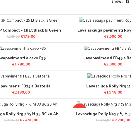
Show
12
3P Compact – 25 Lt Black Is Green
Lava asciuga pavimenti Roya
AGGIUNGI AL CARRELLO
AGGIUNGI AL CARREL
€
179,00
Il prezzo originale era:
Il prezzo attuale
€
3.500,00
€
246,00
€246,00.
è: €179,00.
avapavimenti a cavo F35
Lavapavimenti FB45 a Ba
AGGIUNGI AL CARRELLO
AGGIUNGI AL CARREL
€
1.780,00
€
3.000,00
pavimenti FB25 a Batteria
Lavasciuga Rolly Nrg 11
AGGIUNGI AL CARRELLO
AGGIUNGI AL CARREL
€
2.180,00
€
1.948,00
-10%
ga Rolly Nrg 7 ½ M 33 BC 20 Ah
Lavasciuga Rolly Nrg 7 ½ M 3
AGGIUNGI AL CARRELLO
AGGIUNGI AL CARREL
€
2.490,00
Il prezzo originale era:
Il prezzo
€
2.200,00
Il prezzo
€
2.866,00
€
2.434,82
€2.866,00.
attuale è:
€2
€2.490,00.