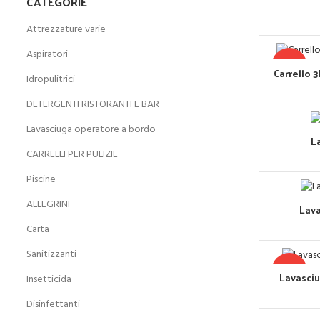
CATEGORIE
Attrezzature varie
Aspiratori
-27%
Carrello 
Idropulitrici
DETERGENTI RISTORANTI E BAR
Lavasciuga operatore a bordo
L
CARRELLI PER PULIZIE
Piscine
ALLEGRINI
Lava
Carta
Sanitizzanti
-13%
Lavasciu
Insetticida
Disinfettanti