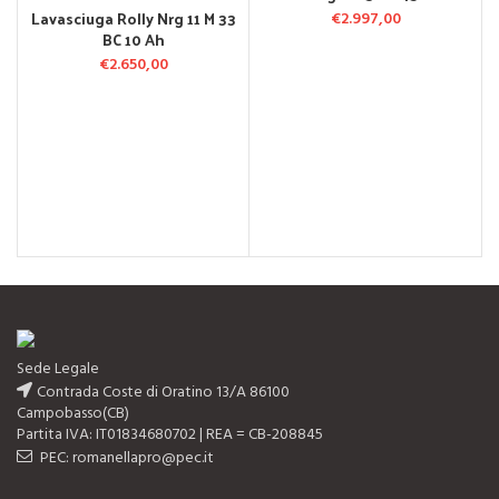
Lavasciuga Rolly Nrg 11 M 33
€
2.997,00
BC 10 Ah
€
2.650,00
Sede Legale
Contrada Coste di Oratino 13/A 86100
Campobasso(CB)
Partita IVA: IT01834680702 | REA = CB-208845
PEC: romanellapro@pec.it